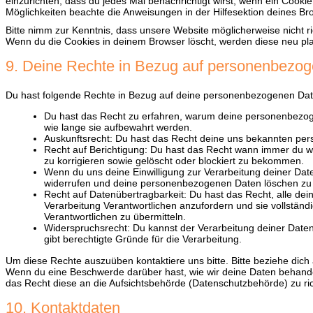
einzurichten, dass du jedes Mal benachrichtigt wirst, wenn ein Cookie 
Möglichkeiten beachte die Anweisungen in der Hilfesektion deines Br
Bitte nimm zur Kenntnis, dass unsere Website möglicherweise nicht rich
Wenn du die Cookies in deinem Browser löscht, werden diese neu pla
9. Deine Rechte in Bezug auf personenbezo
Du hast folgende Rechte in Bezug auf deine personenbezogenen Dat
Du hast das Recht zu erfahren, warum deine personenbezog
wie lange sie aufbewahrt werden.
Auskunftsrecht: Du hast das Recht deine uns bekannten per
Recht auf Berichtigung: Du hast das Recht wann immer du 
zu korrigieren sowie gelöscht oder blockiert zu bekommen.
Wenn du uns deine Einwilligung zur Verarbeitung deiner Daten
widerrufen und deine personenbezogenen Daten löschen zu 
Recht auf Datenübertragbarkeit: Du hast das Recht, alle d
Verarbeitung Verantwortlichen anzufordern und sie vollständ
Verantwortlichen zu übermitteln.
Widerspruchsrecht: Du kannst der Verarbeitung deiner Date
gibt berechtigte Gründe für die Verarbeitung.
Um diese Rechte auszuüben kontaktiere uns bitte. Bitte beziehe dich
Wenn du eine Beschwerde darüber hast, wie wir deine Daten behande
das Recht diese an die Aufsichtsbehörde (Datenschutzbehörde) zu ri
10. Kontaktdaten