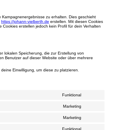
ie Kampagnenergebnisse zu erhalten. Dies geschieht
n
https://johann-vielberth.de
erstellen. Mit diesen Cookies
 Cookies erstellen jedoch kein Profil für dein Verhalten
r lokalen Speicherung, die zur Erstellung von
n Benutzer auf dieser Website oder über mehrere
deine Einwilligung, um diese zu platzieren.
Funktional
Consent
to
Marketing
service
Consent
wordpress
to
Marketing
service
Consent
google-
to
maps
Funktional
service