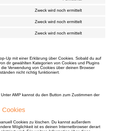
Consent
youtube
to
Zweck wird noch ermittelt
service
Consent
complianz
to
Zweck wird noch ermittelt
service
Consent
google-
to
fonts
Zweck wird noch ermittelt
service
Consent
active-
to
campaign
service
sonstiges
op-Up mit einer Erklärung über Cookies. Sobald du auf
le von dir gewählten Kategorien von Cookies und Plugins
t die Verwendung von Cookies über deinen Browser
änden nicht richtig funktioniert.
en. Unter AMP kannst du den Button zum Zustimmen der
n Cookies
manuell Cookies zu löschen. Du kannst außerdem
 andere Möglichkeit ist es deinen Internetbrowser derart