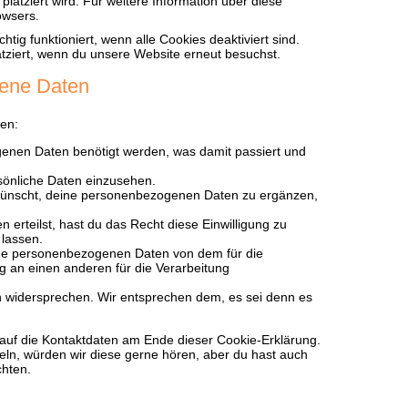
platziert wird. Für weitere Information über diese
owsers.
tig funktioniert, wenn alle Cookies deaktiviert sind.
tziert, wenn du unsere Website erneut besuchst.
gene Daten
en:
enen Daten benötigt werden, was damit passiert und
sönliche Daten einzusehen.
wünscht, deine personenbezogenen Daten zu ergänzen,
 erteilst, hast du das Recht diese Einwilligung zu
lassen.
eine personenbezogenen Daten von dem für die
ig an einen anderen für die Verarbeitung
n widersprechen. Wir entsprechen dem, es sei denn es
 auf die Kontaktdaten am Ende dieser Cookie-Erklärung.
ln, würden wir diese gerne hören, aber du hast auch
chten.