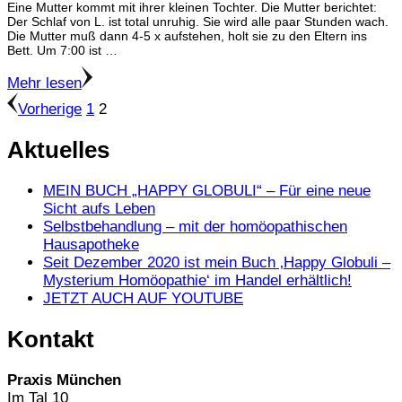
Eine Mutter kommt mit ihrer kleinen Tochter. Die Mutter berichtet:
Der Schlaf von L. ist total unruhig. Sie wird alle paar Stunden wach.
Die Mutter muß dann 4-5 x aufstehen, holt sie zu den Eltern ins
Bett. Um 7:00 ist …
Mehr lesen
Seitennummerierung
Seite
Seite
Vorherige
1
2
der
Aktuelles
Beiträge
MEIN BUCH „HAPPY GLOBULI“ – Für eine neue
Sicht aufs Leben
Selbstbehandlung – mit der homöopathischen
Hausapotheke
Seit Dezember 2020 ist mein Buch ‚Happy Globuli –
Mysterium Homöopathie‘ im Handel erhältlich!
JETZT AUCH AUF YOUTUBE
Kontakt
Praxis München
Im Tal 10